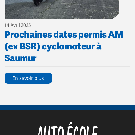
14 Avril 2025
Prochaines dates permis AM
(ex BSR) cyclomoteur à
Saumur
En savoir plus