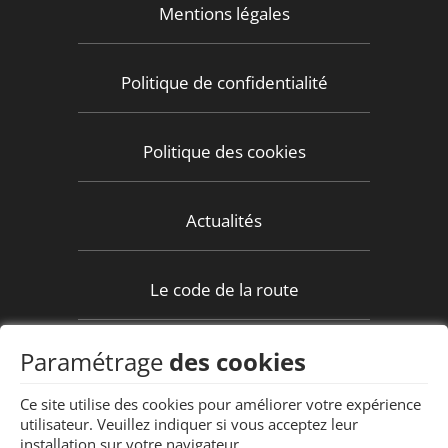
Mentions légales
Politique de confidentialité
Politique des cookies
Actualités
Le code de la route
Paramétrage
des cookies
Espace élève
Ce site utilise des cookies pour améliorer votre expérience
utilisateur. Veuillez indiquer si vous acceptez leur
Contact
Code Rousseau
installation sur votre navigateur.